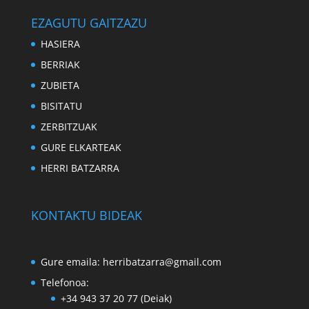
EZAGUTU GAITZAZU
HASIERA
BERRIAK
ZUBIETA
BISITATU
ZERBITZUAK
GURE ELKARTEAK
HERRI BATZARRA
KONTAKTU BIDEAK
Gure emaila:
herribatzarra@gmail.com
Telefonoa:
+34 943 37 20 77 (Deiak)