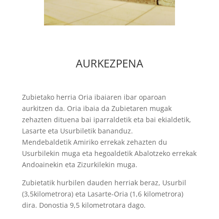
AURKEZPENA
Zubietako herria Oria ibaiaren ibar oparoan
aurkitzen da. Oria ibaia da Zubietaren mugak
zehazten dituena bai iparraldetik eta bai ekialdetik,
Lasarte eta Usurbiletik bananduz.
Mendebaldetik Amiriko errekak zehazten du
Usurbilekin muga eta hegoaldetik Abalotzeko errekak
Andoainekin eta Zizurkilekin muga.
Zubietatik hurbilen dauden herriak beraz, Usurbil
(3,5kilometrora) eta Lasarte-Oria (1,6 kilometrora)
dira. Donostia 9,5 kilometrotara dago.