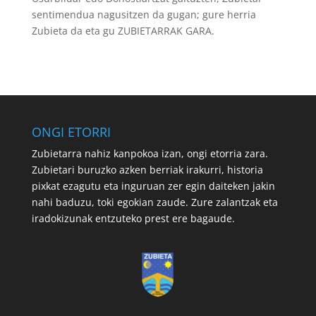
sentimendua nagusitzen da gugan; gure herria
Zubieta da eta gu ZUBIETARRAK GARA.
ONGI ETORRI
Zubietarra nahiz kanpokoa izan, ongi etorria zara.
Zubietari buruzko azken berriak irakurri, historia
pixkat ezagutu eta inguruan zer egin daiteken jakin
nahi baduzu, toki egokian zaude. Zure zalantzak eta
iradokizunak entzuteko prest ere bagaude.