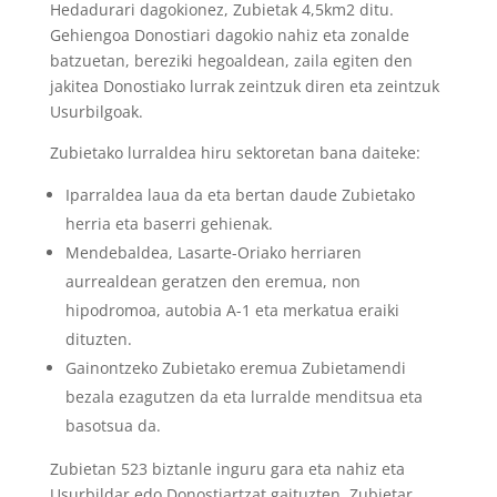
Hedadurari dagokionez, Zubietak 4,5km2 ditu.
Gehiengoa Donostiari dagokio nahiz eta zonalde
batzuetan, bereziki hegoaldean, zaila egiten den
jakitea Donostiako lurrak zeintzuk diren eta zeintzuk
Usurbilgoak.
Zubietako lurraldea hiru sektoretan bana daiteke:
Iparraldea laua da eta bertan daude Zubietako
herria eta baserri gehienak.
Mendebaldea, Lasarte-Oriako herriaren
aurrealdean geratzen den eremua, non
hipodromoa, autobia A-1 eta merkatua eraiki
dituzten.
Gainontzeko Zubietako eremua Zubietamendi
bezala ezagutzen da eta lurralde menditsua eta
basotsua da.
Zubietan 523 biztanle inguru gara eta nahiz eta
Usurbildar edo Donostiartzat gaituzten, Zubietar