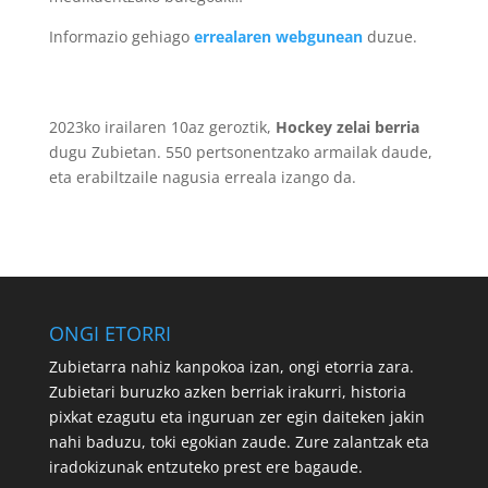
Informazio gehiago
errealaren webgunean
duzue.
2023ko irailaren 10az geroztik,
Hockey zelai berria
dugu Zubietan. 550 pertsonentzako armailak daude,
eta erabiltzaile nagusia erreala izango da.
ONGI ETORRI
Zubietarra nahiz kanpokoa izan, ongi etorria zara.
Zubietari buruzko azken berriak irakurri, historia
pixkat ezagutu eta inguruan zer egin daiteken jakin
nahi baduzu, toki egokian zaude. Zure zalantzak eta
iradokizunak entzuteko prest ere bagaude.