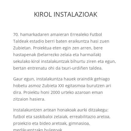
KIROL INSTALAZIOAK
70. hamarkadaren amaieran Errealeko Futbol
Taldeak estadio berri baten eraikuntza hasi zuen
Zubietan. Proiektua eten egin zen arren, bere
hastapenak (belarrezko zelaia eta harmailak)
sekulako kirol instalakuntzak bihurtu ziren eta egun,
bertan entrenatu ohi da txuri-urdiñen taldea.
Gaur egun, instalakuntza hauek oraindik gehiago
hobetu asmoz Zubieta XXI egitasmoa burutzen ari
dira. Proiektu honi 2000 urteko azaroan eman
zitzaion hasiera.
Instalakuntzen artean honakoak aurki ditzakegu:
futbol eta saskibaloi zelaiak, erreabilitazio aretoa,
proiekzio eta bideo aretoak, gimnasioa,
medikuentzako bulegoak…