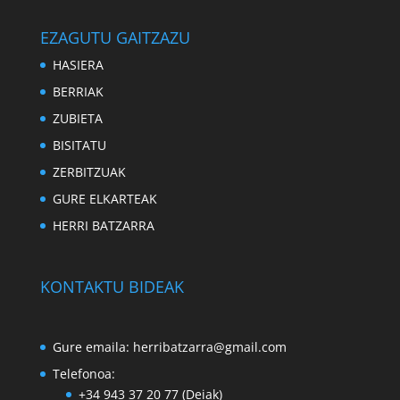
EZAGUTU GAITZAZU
HASIERA
BERRIAK
ZUBIETA
BISITATU
ZERBITZUAK
GURE ELKARTEAK
HERRI BATZARRA
KONTAKTU BIDEAK
Gure emaila:
herribatzarra@gmail.com
Telefonoa:
+34 943 37 20 77 (Deiak)