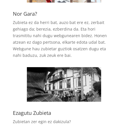
Nor Gara?
Zubieta ez da herri bat, auzo bat ere ez, zerbait
gehiago da; berezia, ezberdina da. Eta hori
trasmititu nahi dugu webgunearen bidez. Honen
atzean ez dago pertsona, elkarte edota udal bat.
Webgune hau zubietar guztiok osatzen dugu eta
nahi baduzu, zuk zeuk ere bai.
Ezagutu Zubieta
Zubietan zer egin ez dakizula?