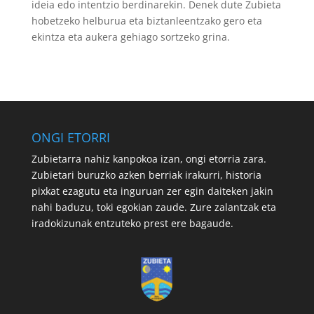
ideia edo intentzio berdinarekin. Denek dute Zubieta
hobetzeko helburua eta biztanleentzako gero eta
ekintza eta aukera gehiago sortzeko grina.
ONGI ETORRI
Zubietarra nahiz kanpokoa izan, ongi etorria zara.
Zubietari buruzko azken berriak irakurri, historia
pixkat ezagutu eta inguruan zer egin daiteken jakin
nahi baduzu, toki egokian zaude. Zure zalantzak eta
iradokizunak entzuteko prest ere bagaude.