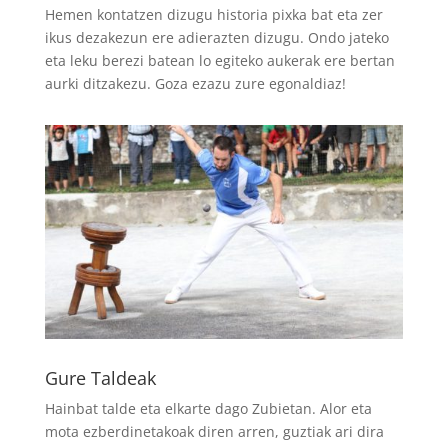
Hemen kontatzen dizugu historia pixka bat eta zer
ikus dezakezun ere adierazten dizugu. Ondo jateko
eta leku berezi batean lo egiteko aukerak ere bertan
aurki ditzakezu. Goza ezazu zure egonaldiaz!
Gure Taldeak
Hainbat talde eta elkarte dago Zubietan. Alor eta
mota ezberdinetakoak diren arren, guztiak ari dira