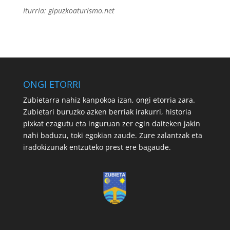
Iturria: gipuzkoaturismo.net
ONGI ETORRI
Zubietarra nahiz kanpokoa izan, ongi etorria zara.
Zubietari buruzko azken berriak irakurri, historia
pixkat ezagutu eta inguruan zer egin daiteken jakin
nahi baduzu, toki egokian zaude. Zure zalantzak eta
iradokizunak entzuteko prest ere bagaude.