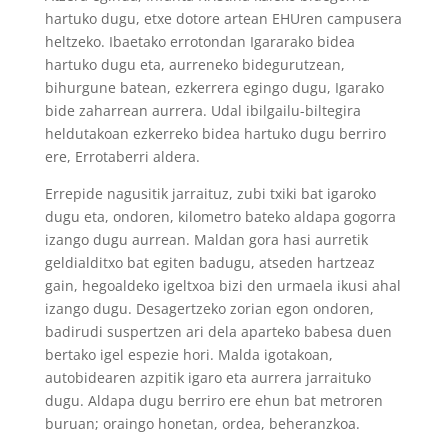
hartuko dugu, etxe dotore artean EHUren campusera
heltzeko. Ibaetako errotondan Igararako bidea
hartuko dugu eta, aurreneko bidegurutzean,
bihurgune batean, ezkerrera egingo dugu, Igarako
bide zaharrean aurrera. Udal ibilgailu-biltegira
heldutakoan ezkerreko bidea hartuko dugu berriro
ere, Errotaberri aldera.
Errepide nagusitik jarraituz, zubi txiki bat igaroko
dugu eta, ondoren, kilometro bateko aldapa gogorra
izango dugu aurrean. Maldan gora hasi aurretik
geldialditxo bat egiten badugu, atseden hartzeaz
gain, hegoaldeko igeltxoa bizi den urmaela ikusi ahal
izango dugu. Desagertzeko zorian egon ondoren,
badirudi suspertzen ari dela aparteko babesa duen
bertako igel espezie hori. Malda igotakoan,
autobidearen azpitik igaro eta aurrera jarraituko
dugu. Aldapa dugu berriro ere ehun bat metroren
buruan; oraingo honetan, ordea, beheranzkoa.