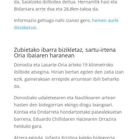
da, Saiatzeko ibilbidea deitua. Hernanitik hasi eta
Bidaniara arrte doa eta 28,8km-takoa da.
Informazio gehiago nahi izanez gero,
hemen aurki
dezakezue
.
Zubietako ibarra bizikletaz, sartu-irtena
Oria ibaiaren haranean
Donostia eta Lasarte-Oria arteko 19 kilometroko
ibilbide atsegina. Hirian bertan egiten den zatia izan
ezik, gainerakoan errepide arruntean ibili beharko
da.
Donostiako udaletxearen eta Nautikoaren artean
hasten den bidegorrian ekingo diogu txangoari.
Kontxa eta Ondarreta hondartzetako pasealekuetan
barrena, Eduardo Chillidaren Haizearen Orrazira
helduko gara.
Atzera eginda, Infanta Kristina kaleko bidegorria