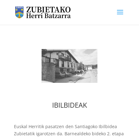
IBILBIDEAK
Euskal Herritik pasatzen den Santiagoko Ibilbidea
Zubietatik igarotzen da. Barnealdeko bideko 2. etapa