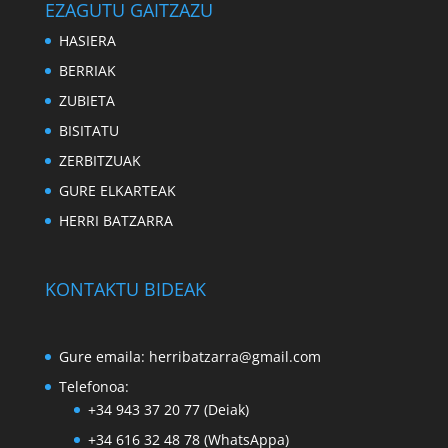
EZAGUTU GAITZAZU
HASIERA
BERRIAK
ZUBIETA
BISITATU
ZERBITZUAK
GURE ELKARTEAK
HERRI BATZARRA
KONTAKTU BIDEAK
Gure emaila:
herribatzarra@gmail.com
Telefonoa:
+34 943 37 20 77 (Deiak)
+34 616 32 48 78
(WhatsAppa)