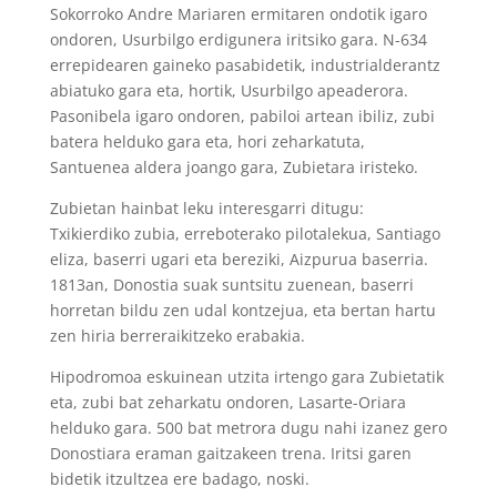
Sokorroko Andre Mariaren ermitaren ondotik igaro
ondoren, Usurbilgo erdigunera iritsiko gara. N-634
errepidearen gaineko pasabidetik, industrialderantz
abiatuko gara eta, hortik, Usurbilgo apeaderora.
Pasonibela igaro ondoren, pabiloi artean ibiliz, zubi
batera helduko gara eta, hori zeharkatuta,
Santuenea aldera joango gara, Zubietara iristeko.
Zubietan hainbat leku interesgarri ditugu:
Txikierdiko zubia, erreboterako pilotalekua, Santiago
eliza, baserri ugari eta bereziki, Aizpurua baserria.
1813an, Donostia suak suntsitu zuenean, baserri
horretan bildu zen udal kontzejua, eta bertan hartu
zen hiria berreraikitzeko erabakia.
Hipodromoa eskuinean utzita irtengo gara Zubietatik
eta, zubi bat zeharkatu ondoren, Lasarte-Oriara
helduko gara. 500 bat metrora dugu nahi izanez gero
Donostiara eraman gaitzakeen trena. Iritsi garen
bidetik itzultzea ere badago, noski.