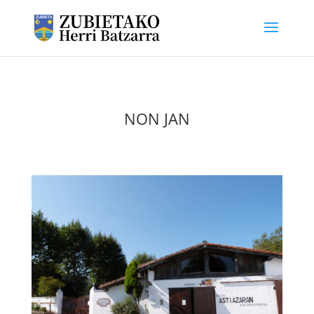
NON JAN